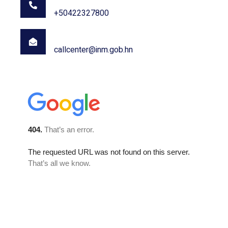
+50422327800
Email
callcenter@inm.gob.hn