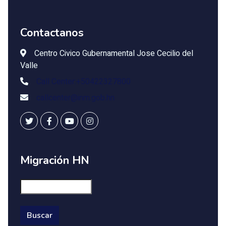
Contactanos
Centro Civico Gubernamental Jose Cecilio del
Valle
Call Center:+50422327800
callcenter@inm.gob.hn
Migración HN